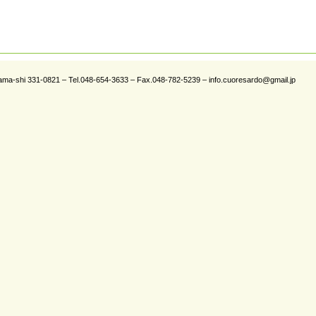
tama-shi 331-0821 – Tel.048-654-3633 – Fax.048-782-5239 – info.cuoresardo@gmail.jp